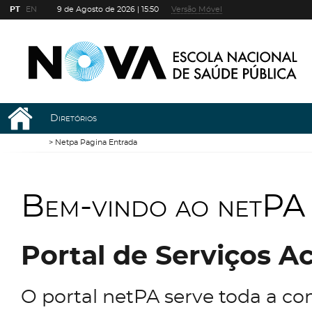
PT
EN
9 de Agosto de 2026 |
15:50
Versão Móvel
Diretórios
Netpa Pagina Entrada
Bem-vindo ao netPA
Portal de Serviços 
O portal netPA serve toda a c